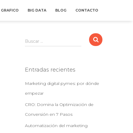
 GRAFICO
BIG DATA
BLOG
CONTACTO
B
Buscar …
u
s
c
a
Entradas recientes
r
:
Marketing digital pymes: por dónde
empezar
CRO: Domina la Optimización de
Conversión en 7 Pasos
Automatización del marketing