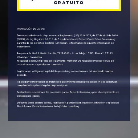
GRATUITO
PROTECCIÓN DE DATOS:
De conformidad con lo dispuesto en el Reglamento (UE) 2016/679, de 27 de abril de 2016
(GDPR) y la Ley Orgánica 3/2018, de 5 de diciembre de Protección de Datos Personales y
garantía de los derechos digitales (LOPDGDD), le facilitamos la siguiente información del
tratamiento:
Responsable: Raúl A. Benito Carrillo, 71298060s, C. del Adaja, 10 M2, Planta 2, 37185
Villamayor, Salamanca,
hola@dlabs.consulting Fines del tratamiento: mantener una relación comercial y envío de
comunicaciones de productos o servicios.
Legitimación: obligación legal del Responsable y consentimiento del interesado cuando
proceda.
Tipología y conservación: se tratan los datos mínimos necesarios para el fin y se conservan
cumpliendo los plazos legales de prescripción.
Destinatarios de cesiones: las necesarias para el fin del tratamiento y para el cumplimiento de
obligaciones legales.
Derechos que le asisten: acceso, rectificación, portabilidad, supresión, limitación y oposición
Más información del tratamiento: hola@dlabs.consulting