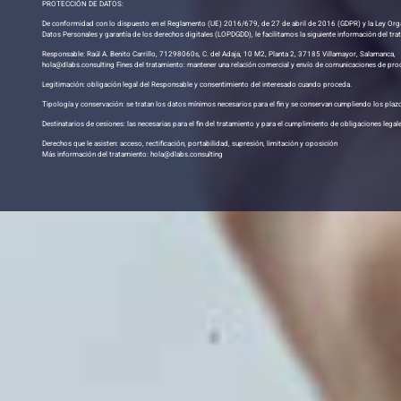
PROTECCIÓN DE DATOS:
De conformidad con lo dispuesto en el Reglamento (UE) 2016/679, de 27 de abril de 2016 (GDPR) y la Ley Org
Datos Personales y garantía de los derechos digitales (LOPDGDD), le facilitamos la siguiente información del tra
Responsable: Raúl A. Benito Carrillo, 71298060s, C. del Adaja, 10 M2, Planta 2, 37185 Villamayor, Salamanca,
hola@dlabs.consulting Fines del tratamiento: mantener una relación comercial y envío de comunicaciones de pro
Legitimación: obligación legal del Responsable y consentimiento del interesado cuando proceda.
Tipología y conservación: se tratan los datos mínimos necesarios para el fin y se conservan cumpliendo los plazo
Destinatarios de cesiones: las necesarias para el fin del tratamiento y para el cumplimiento de obligaciones legal
Derechos que le asisten: acceso, rectificación, portabilidad, supresión, limitación y oposición
Más información del tratamiento: hola@dlabs.consulting