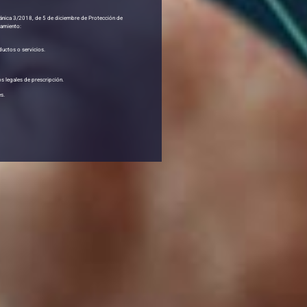
ánica 3/2018, de 5 de diciembre de Protección de
tamiento:
ductos o servicios.
s legales de prescripción.
es.