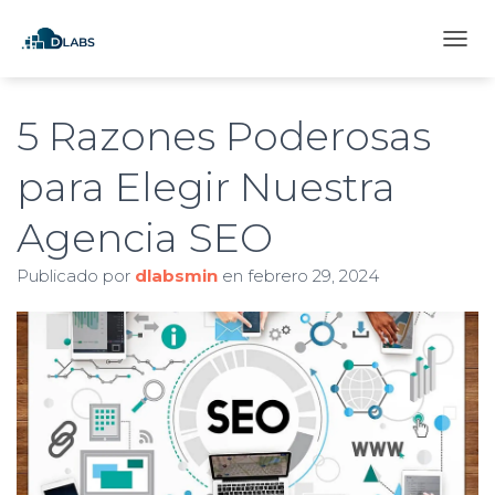
C
A
M
B
5 Razones Poderosas
I
A
para Elegir Nuestra
R
M
Agencia SEO
O
D
O
Publicado por
dlabsmin
en
febrero 29, 2024
D
E
N
A
V
E
G
A
C
I