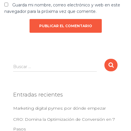
Guarda mi nombre, correo electrónico y web en este
navegador para la próxima vez que comente.
B
Buscar …
u
s
c
a
Entradas recientes
r
:
Marketing digital pymes: por dónde empezar
CRO: Domina la Optimización de Conversión en 7
Pasos