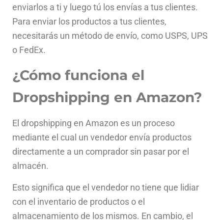
en
vi
arl
os
a
ti
y
l
ue
go
t
ú
los
env
í
as
a
t
us
client
es
.
Par
a
en
vi
ar
los
product
os
a
t
us
client
es
,
ne
ces
itar
ás
un
m
ét
odo
de
env
í
o
,
com
o
USPS
,
UPS
o
FedEx
.
¿Cómo funciona el
Dropshipping en Amazon?
El
drops
h
ipping
en
Amazon
es
un
pro
ces
o
med
iant
e
el
c
ual
un
v
ended
or
env
ía
product
os
direct
ament
e
a
un
comp
rador
sin
pas
ar
por
el
al
mac
én
.
Est
o
signific
a
que
el
v
ended
or
no
ti
ene
que
lid
iar
con
el
invent
ario
de
product
os
o
el
al
mac
en
am
ient
o
de
los
mism
os
.
En
c
amb
io
,
el