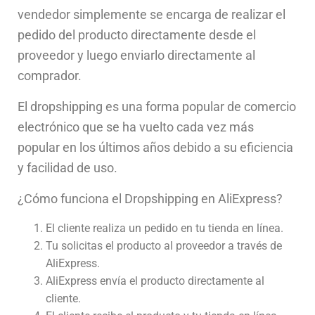
v
ended
or
simple
ment
e
se
enc
arg
a
de
real
iz
ar
el
ped
ido
del
product
o
direct
ament
e
des
de
el
prove
ed
or
y
l
ue
go
en
vi
ar
lo
direct
ament
e
al
comp
rador
.
El
drops
h
ipping
es
un
a
form
a
popular
de
com
erc
io
electr
ón
ico
que
se
ha
v
uel
to
c
ada
ve
z
m
ás
popular
en
los
ú
lt
im
os
a
ñ
os
deb
ido
a
su
e
f
ic
ien
cia
y
fac
il
idad
de
us
o
.
¿
C
ó
mo
func
iona
el
Drops
h
ipping
en
Al
iE
x
press
?
El
client
e
real
iza
un
ped
ido
en
tu
ti
enda
en
l
í
nea
.
Tu
solicit
as
el
product
o
al
prove
ed
or
a
tra
v
és
de
Al
iE
x
press.
Al
iE
x
press
env
ía
el
product
o
direct
ament
e
al
client
e.