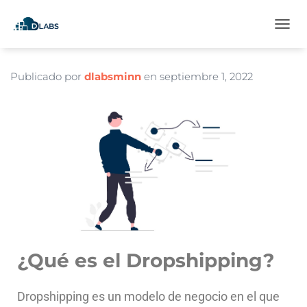
C
A
M
B
Publicado por
dlabsminn
en
septiembre 1, 2022
I
A
R
M
O
D
O
D
E
N
A
V
E
¿Qué es el Dropshipping?
G
A
C
Dropshipping es un modelo de negocio en el que
I