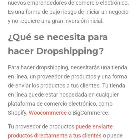
nuevos emprendedores de comercio electrónico.
Es una forma de bajo riesgo de iniciar un negocio
y no requiere una gran inversión inicial.
¿Qué se necesita para
hacer Dropshipping?
P
ara
h
acer
drops
h
ipping
,
ne
ces
itar
ás
un
a
ti
enda
en
l
í
nea
,
un
prove
ed
or
de
product
os
y
un
a
form
a
de
en
vi
ar
los
product
os
a
t
us
client
es
.
Tu
ti
enda
en
l
í
nea
p
ued
e
est
ar
hosp
ed
ada
en
c
ual
qu
ier
pl
ata
form
a
de
com
erc
io
electr
ón
ico
,
com
o
Shop
ify
,
Wo
ocom
merce
o
Big
Commerce
.
Tu
prove
ed
or
de
product
os
p
ued
e
en
vi
arte
product
os
direct
ament
e
a
t
us
client
es
o
p
ued
e