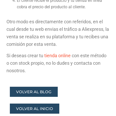
El
client
e
rec
ibe
el
product
o
y
tu
ti
enda
en
l
í
nea
cob
ra
el
prec
io
del
product
o
al
client
e
.
Otro modo es directamente con referidos, en el
cual desde tu web envias el tráfico a Aliexpress, la
venta se realiza en su plataforma y tu recibes una
comisión por esta venta.
Si deseas crear tu
tienda online
con este método
o con stock propio, no lo dudes y contacta con
nosotros.
VOLVER AL BLOG
VOLVER AL INICIO