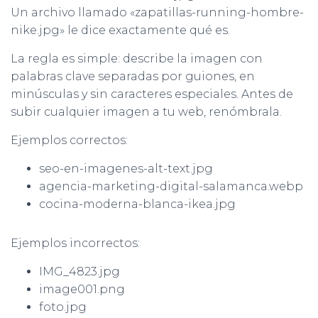
Un archivo llamado «zapatillas-running-hombre-
nike.jpg» le dice exactamente qué es.
La regla es simple: describe la imagen con
palabras clave separadas por guiones, en
minúsculas y sin caracteres especiales. Antes de
subir cualquier imagen a tu web, renómbrala.
Ejemplos correctos:
seo-en-imagenes-alt-text.jpg
agencia-marketing-digital-salamanca.webp
cocina-moderna-blanca-ikea.jpg
Ejemplos incorrectos:
IMG_4823.jpg
image001.png
foto.jpg