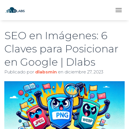
C
A
M
B
SEO en Imágenes: 6
I
A
Claves para Posicionar
R
M
en Google | Dlabs
O
D
O
Publicado por
dlabsmin
en
diciembre 27, 2023
D
E
N
A
V
E
G
A
C
I