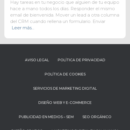
Hay tareas en tu negocio que alguien de tu equipo
hace a mano todos los días. Responder el mismo
email de bienvenida. Mover un lead a otra columna
del CRM cuando rellena un formulario. Enviar
Leer más…
AVISO LEGAL
POLÍTICA DE PRIVACIDAD
POLÍTICA DE COOKIES
SERVICIOS DE MARKETING DIGITAL
DISEÑO WEB Y E-COMMERCE
PUBLICIDAD EN MEDIOS – SEM
SEO ORGÁNICO