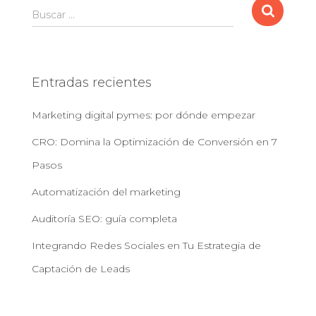
B
Buscar …
u
s
c
a
Entradas recientes
r
:
Marketing digital pymes: por dónde empezar
CRO: Domina la Optimización de Conversión en 7
Pasos
Automatización del marketing
Auditoría SEO: guía completa
Integrando Redes Sociales en Tu Estrategia de
Captación de Leads