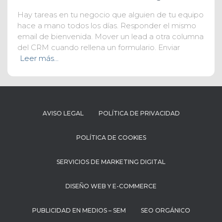
Hay tareas en tu negocio que alguien de tu equipo
hace a mano todos los días. Responder el mismo
email de bienvenida. Mover un lead a otra columna
del CRM cuando rellena un formulario. Enviar
Leer más…
AVISO LEGAL
POLÍTICA DE PRIVACIDAD
POLÍTICA DE COOKIES
SERVICIOS DE MARKETING DIGITAL
DISEÑO WEB Y E-COMMERCE
PUBLICIDAD EN MEDIOS – SEM
SEO ORGÁNICO