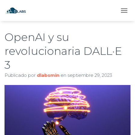
C
A
M
B
OpenAI y su
I
A
revolucionaria DALL·E
R
M
3
O
D
O
Publicado por
dlabsmin
en
septiembre 29, 2023
D
E
N
A
V
E
G
A
C
I