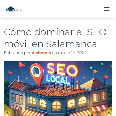
C
A
M
B
Cómo dominar el SEO
I
A
móvil en Salamanca
R
M
Publicado por
dlabsmin
en
marzo 14, 2024
O
D
O
D
E
N
A
V
E
G
A
C
I