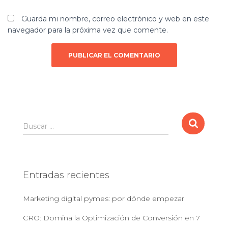
Guarda mi nombre, correo electrónico y web en este
navegador para la próxima vez que comente.
B
Buscar …
u
s
c
a
Entradas recientes
r
:
Marketing digital pymes: por dónde empezar
CRO: Domina la Optimización de Conversión en 7