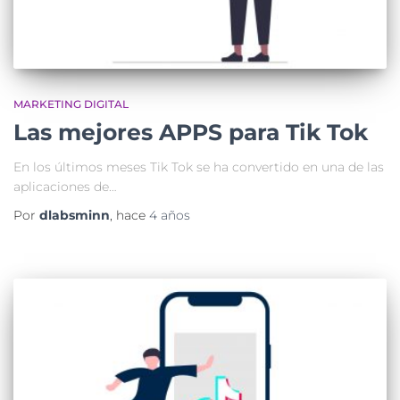
MARKETING DIGITAL
Las mejores APPS para Tik Tok
En los últimos meses Tik Tok se ha convertido en una de las
aplicaciones de…
Por
dlabsminn
, hace
4 años