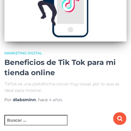
MARKETING DIGITAL
Beneficios de Tik Tok para mi
tienda online
TikTok es una plataforma social muy visual, por lo que es
ideal para mostrar…
Por
dlabsminn
, hace
4 años