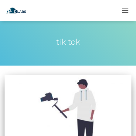
CAMB
MOD
DE
NAVE
tik tok