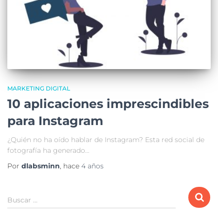
MARKETING DIGITAL
10 aplicaciones imprescindibles
para Instagram
¿Quién no ha oído hablar de Instagram? Esta red social de
fotografía ha generado…
Por
dlabsminn
, hace
4 años
Buscar …