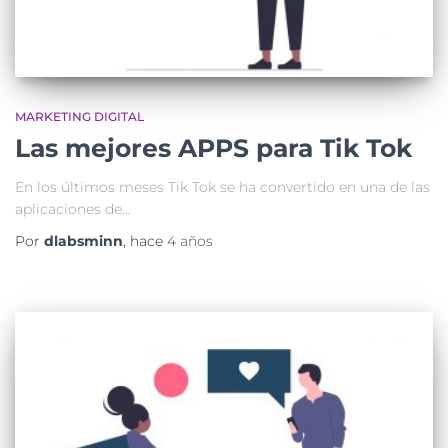
MARKETING DIGITAL
Las mejores APPS para Tik Tok
En los últimos meses Tik Tok se ha convertido en una de las
aplicaciones de…
Por
dlabsminn
, hace
4 años