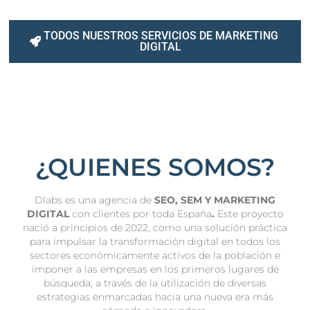
TODOS NUESTROS SERVICIOS DE MARKETING
DIGITAL
¿QUIENES SOMOS?
Dlabs es una agencia de
SEO, SEM Y MARKETING
DIGITAL
con clientes por toda España
.
Este proyecto
nació a principios de 2022, como una solución práctica
para impulsar la transformación digital en todos los
sectores económicamente activos de la población e
imponer a las empresas en los primeros lugares de
búsqueda, a través de la utilización de diversas
estrategias enmarcadas hacia una nueva era más