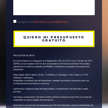
Acepto los
términos y condiciones
QUIERO MI PRESUPUESTO
GRATUITO
PROTECCIÓN DE DATOS:
De conformidad con lo dispuesto en el Reglamento (UE) 2016/679, de 27 de abril de 2016
(GDPR) y la Ley Orgánica 3/2018, de 5 de diciembre de Protección de Datos Personales y
garantía de los derechos digitales (LOPDGDD), le facilitamos la siguiente información del
tratamiento:
Responsable: Raúl A. Benito Carrillo, 71298060s, C. del Adaja, 10 M2, Planta 2, 37185
Villamayor, Salamanca,
hola@dlabs.consulting Fines del tratamiento: mantener una relación comercial y envío de
comunicaciones de productos o servicios.
Legitimación: obligación legal del Responsable y consentimiento del interesado cuando
proceda.
Tipología y conservación: se tratan los datos mínimos necesarios para el fin y se conservan
cumpliendo los plazos legales de prescripción.
Destinatarios de cesiones: las necesarias para el fin del tratamiento y para el cumplimiento de