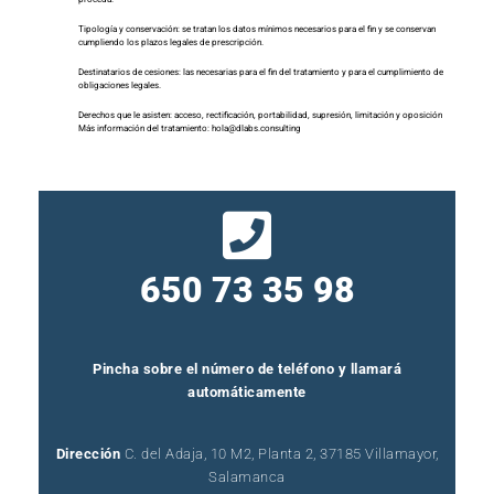
Tipología y conservación: se tratan los datos mínimos necesarios para el fin y se conservan
cumpliendo los plazos legales de prescripción.
Destinatarios de cesiones: las necesarias para el fin del tratamiento y para el cumplimiento de
obligaciones legales.
Derechos que le asisten: acceso, rectificación, portabilidad, supresión, limitación y oposición
Más información del tratamiento: hola@dlabs.consulting
650 73 35 98
Pincha sobre el número de teléfono y llamará
automáticamente
Dirección
C. del Adaja, 10 M2, Planta 2, 37185 Villamayor,
Salamanca