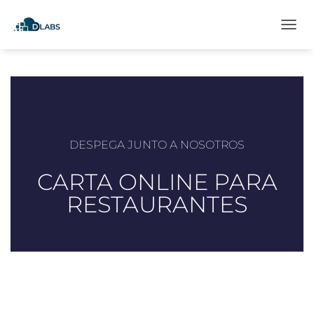
C
A
M
B
I
A
R
M
O
DESPEGA JUNTO A NOSOTROS
D
O
CARTA ONLINE PARA
D
E
RESTAURANTES
N
A
V
E
G
A
C
I