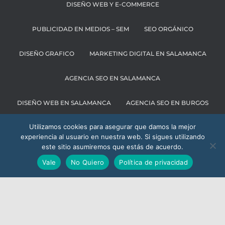
DISEÑO WEB Y E-COMMERCE
PUBLICIDAD EN MEDIOS – SEM
SEO ORGÁNICO
DISEÑO GRAFICO
MARKETING DIGITAL EN SALAMANCA
AGENCIA SEO EN SALAMANCA
DISEÑO WEB EN SALAMANCA
AGENCIA SEO EN BURGOS
Utilizamos cookies para asegurar que damos la mejor
MARKETING DIGITAL EN BURGOS
experiencia al usuario en nuestra web. Si sigues utilizando
este sitio asumiremos que estás de acuerdo.
AGENCIA SEO EN BILBAO
AGENCIA SEO EN VALLADOLID
Vale
No Quiero
Política de privacidad
DLabs Consulting
Calle del Adaja 10, Edificio M2, Planta 2
37185 Villamayor, Salamanca
650 73 35 98
·
hola@dlabs.consulting