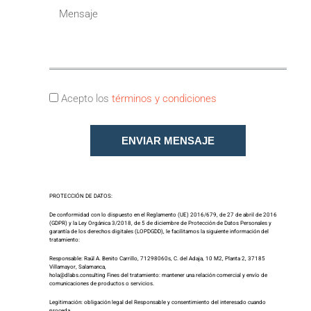
Acepto los
términos y condiciones
ENVIAR MENSAJE
PROTECCIÓN DE DATOS:
De conformidad con lo dispuesto en el Reglamento (UE) 2016/679, de 27 de abril de 2016
(GDPR) y la Ley Orgánica 3/2018, de 5 de diciembre de Protección de Datos Personales y
garantía de los derechos digitales (LOPDGDD), le facilitamos la siguiente información del
tratamiento:
Responsable: Raúl A. Benito Carrillo, 71298060s, C. del Adaja, 10 M2, Planta 2, 37185
Villamayor, Salamanca,
hola@dlabs.consulting Fines del tratamiento: mantener una relación comercial y envío de
comunicaciones de productos o servicios.
Legitimación: obligación legal del Responsable y consentimiento del interesado cuando
proceda.